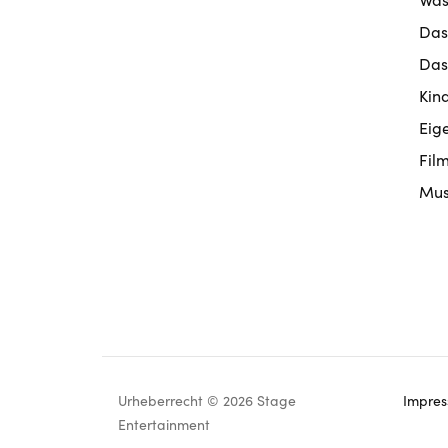
Das
Das
Kin
Eig
Fil
Mus
Urheberrecht © 2026 Stage
Impre
Footer
Entertainment
navigation