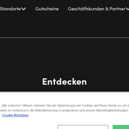
Standorte
Gutscheine
Geschäftskunden & Partner
Entdecken
 „Alle zulassen“ klicken, stimmen Sie der Speicherung von Cookies auf Ihrem Gerät zu, um d
ation zu verbessern, die Websitenutzung zu analysieren und unsere Marketingbemühungen
.
Cookie-Richtlinie