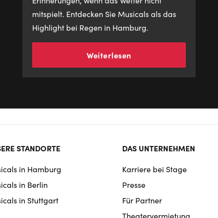
Erinnerungen, wenn das Wetter nicht
mitspielt. Entdecken Sie Musicals als das
Highlight bei Regen in Hamburg.
Weiterlesen
ter
ERE STANDORTE
DAS UNTERNEHMEN
rmat
icals in Hamburg
Karriere bei Stage
igation
cals in Berlin
Presse
cals in Stuttgart
Für Partner
Theatervermietung