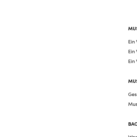
MUS
Ein
Ein
Ein
MUS
Ges
Mus
BA
Was