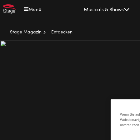
Direkt
Main
Musicals & Shows
Menü
zum
navigation
Inhalt
Stage Magazin
Entdecken
Pfadnavigation
Wenn Sie auf
Websitenavig
unterstützen