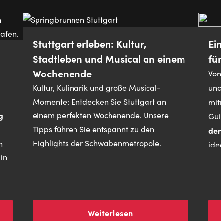
Stuttgart erleben: Kultur,
Ei
Stadtleben und Musical an einem
fü
Wochenende
Von
Kultur, Kulinarik und große Musical-
un
Momente: Entdecken Sie Stuttgart an
mit
g
einem perfekten Wochenende. Unsere
Gui
Tipps führen Sie entspannt zu den
der
Highlights der Schwabenmetropole.
n
ide
 in
Weiterlesen