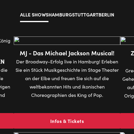
ALLE SHOWS
HAMBURG
STUTTGART
BERLIN
MJ - Das Michael Jackson Musical!
Z
EN
Der Broadway-Erfolg live in Hamburg! Erleben
 die
Sie ein Stück Musikgeschichte im Stage Theater
Grea
de
an der Elbe und freuen Sie sich auf die
Gehen
wigen
weltbekannten Hits und ikonischen
auf
und
Choreographien des King of Pop.
Orig
Infos & Tickets