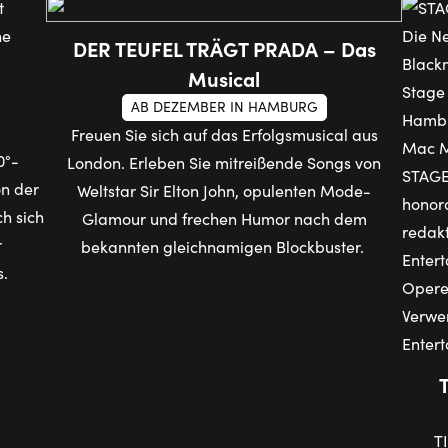
DER TEUFEL TRÄGT PRADA – Das
Musical
AB DEZEMBER IN HAMBURG
Freuen Sie sich auf das Erfolgsmusical aus
0°-
London. Erleben Sie mitreißende Songs von
on der
Weltstar Sir Elton John, opulenten Mode-
h sich
Glamour und frechen Humor nach dem
r
bekannten gleichnamigen Blockbuster.
s.
T