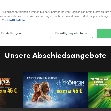
 „Alle zulassen“ klicken, stimmen Sie der Speicherung von Cookies auf Ihrem Gerät zu, um d
ation zu verbessern, die Websitenutzung zu analysieren und unsere Marketingbemühungen
.
Cookie-Richtlinie
-Einstellungen
Einwilligung ablehnen
Unsere Abschiedsangebote