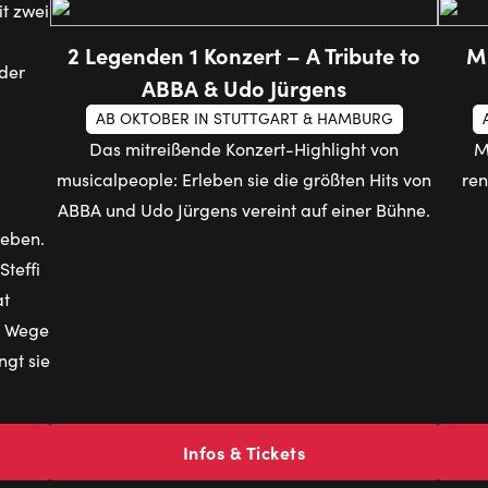
2 Legenden 1 Konzert – A Tribute to
Mu
ABBA & Udo Jürgens
AB OKTOBER IN STUTTGART & HAMBURG
Das mitreißende Konzert-Highlight von
M
musicalpeople: Erleben sie die größten Hits von
ren
ABBA und Udo Jürgens vereint auf einer Bühne.
Leben.
teffi
at
re Wege
ngt sie
Infos & Tickets