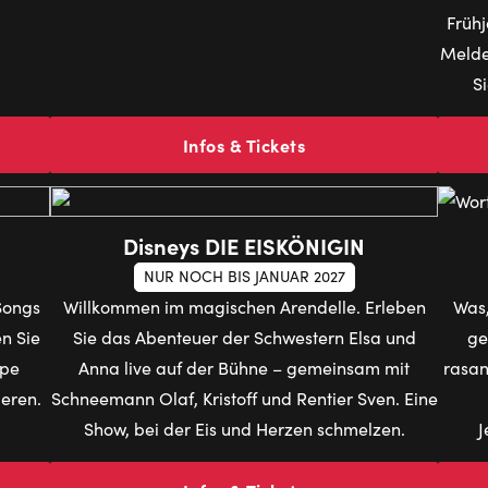
Frühj
Melde
S
Infos & Tickets
Disneys DIE EISKÖNIGIN
NUR NOCH BIS JANUAR 2027
Songs
Willkommen im magischen Arendelle. Erleben
Was,
n Sie
Sie das Abenteuer der Schwestern Elsa und
ge
ppe
Anna live auf der Bühne – gemeinsam mit
rasan
ieren.
Schneemann Olaf, Kristoff und Rentier Sven. Eine
Show, bei der Eis und Herzen schmelzen.
J