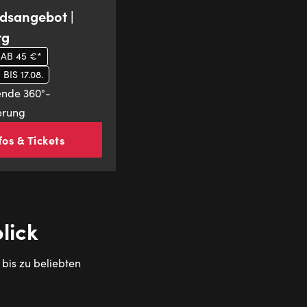
dsangebot |
rg
 AB 45 €*
IS 17.08.
nde 360°-
erung
fos & Tickets
lick
bis zu beliebten