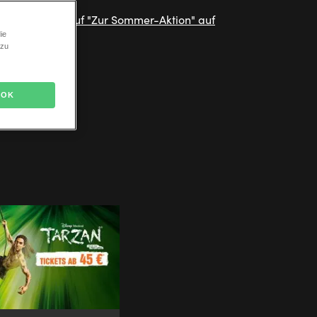
ie
 zu
OK