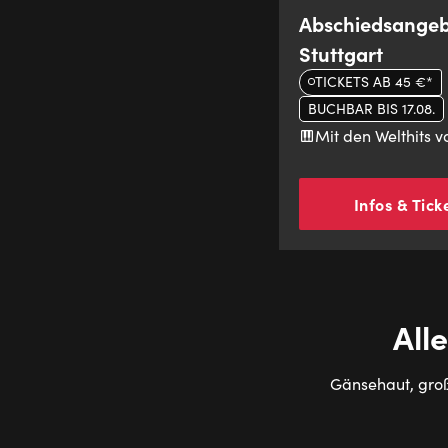
Abschiedsangeb
Stuttgart
TICKETS AB 45 €*
BUCHBAR BIS 17.08.
Mit den Welthits 
Infos & Tick
All
Gänsehaut, groß