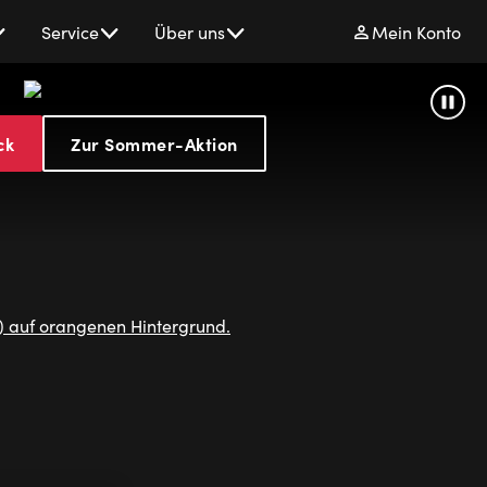
Service
Über uns
Mein Konto
Stage
Paus
ck
Zur Sommer-Aktion
Entertainmen
Musicals
&
Shows