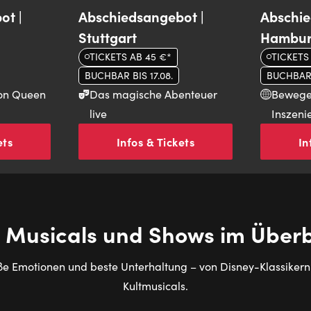
ot |
Abschiedsangebot |
Abschie
Stuttgart
Hambu
TICKETS AB 45 €*
TICKETS
BUCHBAR BIS 17.08.
BUCHBAR B
von Queen
Das magische Abenteuer
Bewege
live
Inszeni
ets
Infos & Tickets
In
e Musicals und Shows im Überb
e Emotionen und beste Unterhaltung – von Disney-Klassikern 
Kultmusicals.