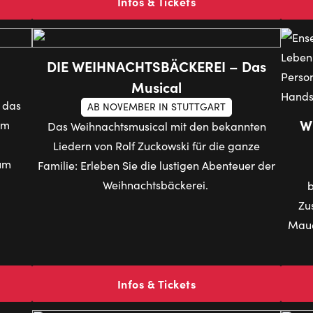
Infos & Tickets
DIE WEIHNACHTSBÄCKEREI – Das
Musical
t das
AB NOVEMBER IN STUTTGART
W
im
Das Weihnachtsmusical mit den bekannten
Liedern von Rolf Zuckowski für die ganze
zum
Familie: Erleben Sie die lustigen Abenteuer der
Weihnachtsbäckerei.
b
Zu
Maue
Infos & Tickets