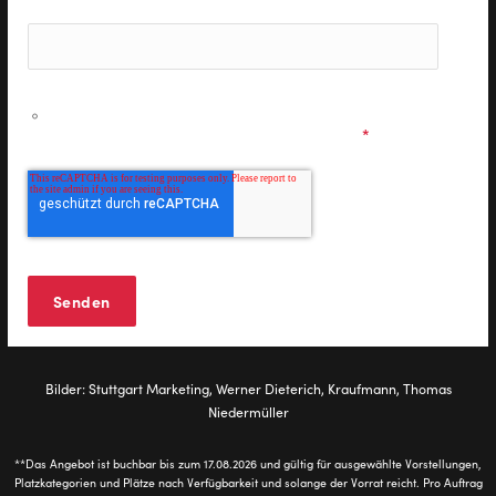
Ich möchte personalisierte Informationen zu den
Musicals & Shows der Stage Entertainment erhalten und
stimme den
Datenschutzbestimmungen
zu.
*
Bilder: Stuttgart Marketing, Werner Dieterich, Kraufmann, Thomas
Niedermüller
**Das Angebot ist buchbar bis zum 17.08.2026 und gültig für ausgewählte Vorstellungen,
Platzkategorien und Plätze nach Verfügbarkeit und solange der Vorrat reicht. Pro Auftrag