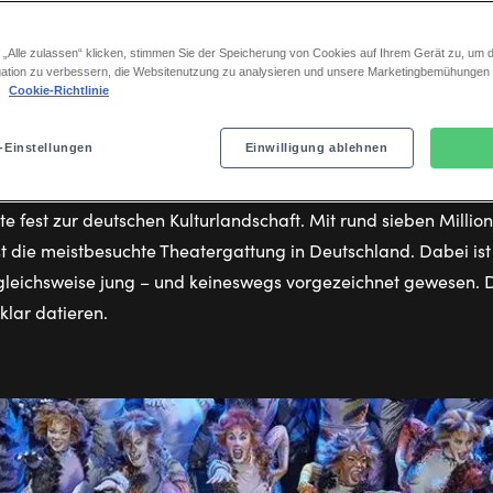
Musicals
in
 „Alle zulassen“ klicken, stimmen Sie der Speicherung von Cookies auf Ihrem Gerät zu, um d
ation zu verbessern, die Websitenutzung zu analysieren und unsere Marketingbemühungen
Deutschla
.
Cookie-Richtlinie
usicals in Deutschland – wie 
m ihren Anfang nahm
-Einstellungen
Einwilligung ablehnen
e fest zur deutschen Kulturlandschaft. Mit rund sieben Millio
gst die meistbesuchte Theatergattung in Deutschland. Dabei ist
rgleichsweise jung – und keineswegs vorgezeichnet gewesen. 
 klar datieren.