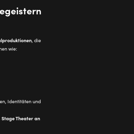
egeistern
alproduktionen
, die
nen wie:
en, Identitäten und
Stage Theater an
s
.