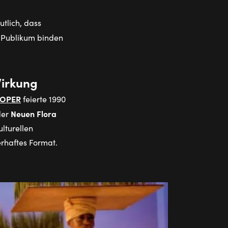
tlich, dass
s Publikum binden
Wirkung
 OPER
feierte 1990
Neuen Flora
der
ulturellen
erhaftes Format.