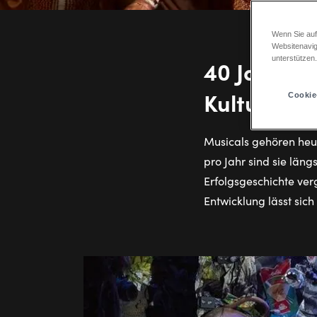
Wenn Sie auf
Websitenavig
unterstützen
40 Jahre M
Kulturfor
Cookie
Musicals gehören heut
pro Jahr sind sie län
Erfolgsgeschichte ve
Entwicklung lässt sich