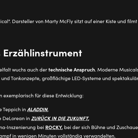
s Erzählinstrument
technische Anspruch
ielfalt wuchs auch der
. Moderne Musicals
‑ und Tonkonzepte, großflächige LED‑Systeme und spektakuläre 
en exemplarisch für diese Entwicklung:
ALADDIN
e Teppich in
,
ZURÜCK IN DIE ZUKUNFT
,
e DeLorean in
ROCKY
,
ena‑Inszenierung bei
bei der sich Bühne und Zuschaue
kampf in wenigen Minuten vollständig verwandelten.