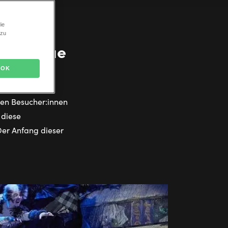
ie
 zu
nd
eine neue
OK
nen Besucher:innen
 diese
Der Anfang dieser