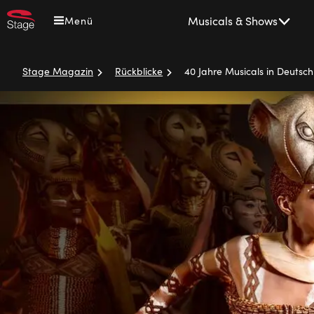
Direkt
Main
Musicals & Shows
Menü
zum
navigation
Inhalt
Stage Magazin
Rückblicke
40 Jahre Musicals in Deutsc
Pfadnavigation