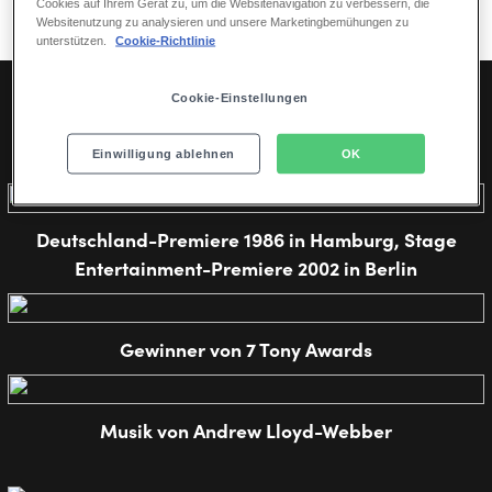
Gutschein buchen
Cookies auf Ihrem Gerät zu, um die Websitenavigation zu verbessern, die
Websitenutzung zu analysieren und unsere Marketingbemühungen zu
unterstützen.
Cookie-Richtlinie
Cookie-Einstellungen
EINES DER ERFOLGREICHSTEN MUSICALS ALLER ZEITEN
Das Musical nach dem Buch von T.S. Eliot
Einwilligung ablehnen
OK
Deutschland-Premiere 1986 in Hamburg, Stage
Entertainment-Premiere 2002 in Berlin
Gewinner von 7 Tony Awards
Musik von Andrew Lloyd-Webber