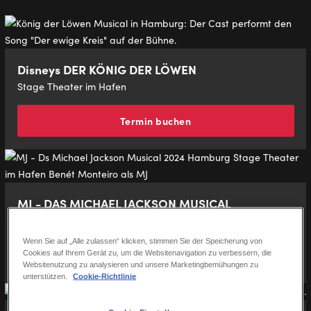
Disneys DER KÖNIG DER LÖWEN
Stage Theater im Hafen
Termin buchen
MJ - DAS MICHAEL JACKSON MUSICAL
Stage Theater an der Elbe
Wenn Sie auf „Alle zulassen“ klicken, stimmen Sie der Speicherung von
Termin buchen
Cookies auf Ihrem Gerät zu, um die Websitenavigation zu verbessern, die
Websitenutzung zu analysieren und unsere Marketingbemühungen zu
unterstützen.
Cookie-Richtlinie