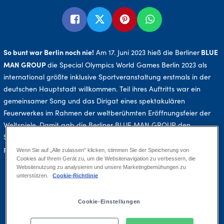
So bunt war Berlin noch nie!
BLUE
Am 17. Juni 2023 hieß die Berliner
MAN GROUP
die Special Olympics World Games Berlin 2023 als
international größte inklusive Sportveranstaltung erstmals in der
deutschen Hauptstadt willkommen. Teil ihres Auftritts war ein
gemeinsamer Song und das Dirigat eines spektakulären
Feuerwerkes im Rahmen der weltberühmten Eröffnungsfeier der
Weltspiele. Damit gab die Berliner BLUE MAN GROUP den
Startschuss für ein 9-tägiges Programm voller Sport, Freude und
puren Emotionen.
Wenn Sie auf „Alle zulassen“ klicken, stimmen Sie der Speicherung von
Cookies auf Ihrem Gerät zu, um die Websitenavigation zu verbessern, die
Websitenutzung zu analysieren und unsere Marketingbemühungen zu
00:00
unterstützen.
Cookie-Richtlinie
Play
Mute
Ente
Play
full
Cookie-Einstellungen