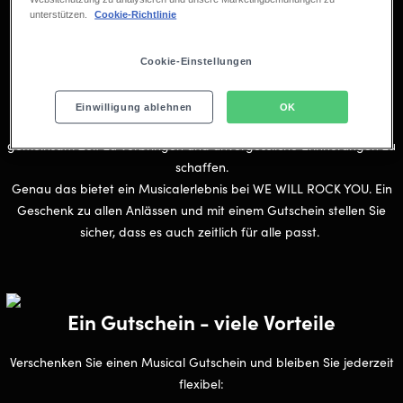
unterstützen.
Cookie-Richtlinie
Ein Musicalbesuch ist ein Erlebnis, das
verbindet
Cookie-Einstellungen
Verschenken Sie nicht irgendwas - verschenken Sie besondere
Einwilligung ablehnen
OK
Momente. Denn nichts verbindet mehr, als mit Ihren Liebsten
gemeinsam Zeit zu verbringen und unvergessliche Erinnerungen zu
schaffen.
Genau das bietet ein Musicalerlebnis bei WE WILL ROCK YOU. Ein
Geschenk zu allen Anlässen und mit einem Gutschein stellen Sie
sicher, dass es auch zeitlich für alle passt.
Ein Gutschein - viele Vorteile
Verschenken Sie einen Musical Gutschein und bleiben Sie jederzeit
flexibel: