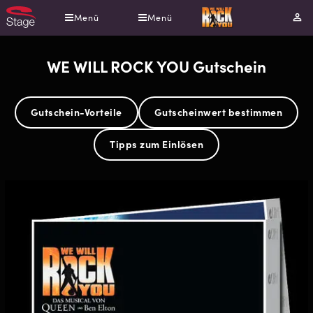
Direkt
Menü
Menü
Mei
zum
Kont
Inhalt
WE WILL ROCK YOU Gutschein
Gutschein-Vorteile
Gutscheinwert bestimmen
Tipps zum Einlösen