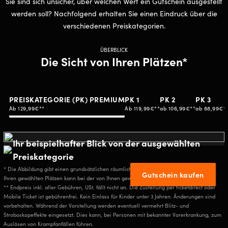
Sie sind sich un­si­cher, über wel­chen Wert ein Gut­schein aus­ge­stellt
wer­den soll? Nachfolgend erhalten Sie einen Eindruck über die
verschiedenen Preiskategorien.
ÜBERBLICK
Die Sicht von Ihren Plätzen*
PREISKATEGORIE (PK) PREMIUM
PK 1
PK 2
PK 3
Ab 129,99€**
Ab 119,99€**
ab 106,99€**
ab 88,99€*
Ihr beispielhafter Blick von der ausgewählten
Preiskategorie
* Die Abbildung gibt einen grundsätzlichen räumlichen Eindruck wieder. Die Sicht von
Gutschein kaufen
Ihren gewählten Plätzen kann bei der von Ihnen gewählten Veranstaltung abweichen.
** Endpreis inkl. aller Gebühren, USt. fällt nicht an. Die Zustellung per ticketdirect oder
Mobile Ticket ist gebührenfrei. Kein Einlass für Kinder unter 3 Jahren. Änderungen sind
vorbehalten. Während der Vorstellung werden eventuell vermehrt Blitz- und
Stroboskopeffekte eingesetzt. Dies kann, bei Personen mit bekannter Vorerkrankung, zum
Auslösen von Krampfanfällen führen.