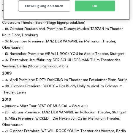
- 28. Februar Premiere: BLUE MAN GROUP im Apollo Theater, Stuttgart
Einwilligung ablehnen
OK
- 20. April Premiere: ELISABETH im Theater des Westens, Berlin
- 05. Oktober Deutschland-Premiere: ICH WILL SPASS! – Das Musical im
Colosseum Theater, Essen (Stage Eigenproduktion)
- 19. Oktober Deutschland-Premiere: Disneys Musical TARZAN im Theater
Neue Flora, Hamburg
- 07. November Premiere: TANZ DER VAMPIRE im Metronom Theater,
Oberhausen
- 13. November Premiere: WE WILL ROCK YOU im Apollo Theater, Stuttgart
- 07. Dezember Uraufführung: DER SCHUH DES MANITU im Theater des
Westens, Berlin (Stage Eigenproduktion)
2009
- 07. April Premiere: DIRTY DANCING im Theater am Potsdamer Platz, Berlin
- 08. Oktober Premiere: BUDDY – Das Buddy Holly Musical im Colosseum
Theater, Essen
2010
- Januar – März Tour BEST OF MUSICAL – Gala 2010
- 25. Februar Premiere: TANZ DER VAMPIRE im Palladium Theater, Stuttgart
- 8. März Premiere: WICKED – Die Hexen von Oz im Metronom Theater,
Oberhausen
- 21. Oktober Premiere: WE WILL ROCK YOU im Theater des Westens, Berlin