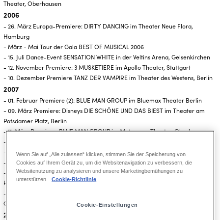
Theater, Oberhausen
2006
- 26. März Europa-Premiere: DIRTY DANCING im Theater Neue Flora,
Hamburg
- März - Mai Tour der Gala BEST OF MUSICAL 2006
- 15. Juli Dance-Event SENSATION WHITE in der Veltins Arena, Gelsenkirchen
- 12. November Premiere: 3 MUSKETIERE im Apollo Theater, Stuttgart
- 10. Dezember Premiere TANZ DER VAMPIRE im Theater des Westens, Berlin
2007
- 01. Februar Premiere (2): BLUE MAN GROUP im Bluemax Theater Berlin
- 09. März Premiere: Disneys DIE SCHÖNE UND DAS BIEST im Theater am
Potsdamer Platz, Berlin
- 11. März Premiere: BLUE MAN GROUP im Metronom Theater, Oberhausen
- April - Juli Tour der Gala BEST OF MUSICAL 2007
- 06. Mai Premiere: MAMMA MIA! im Colosseum Theater, Essen
Wenn Sie auf „Alle zulassen“ klicken, stimmen Sie der Speicherung von
- 21. Oktober Premiere: MAMMA MIA! im Theater am Potsdamer Platz, Berlin
Cookies auf Ihrem Gerät zu, um die Websitenavigation zu verbessern, die
Websitenutzung zu analysieren und unsere Marketingbemühungen zu
- 15. November Deutschland-Premiere: WICKED – DIE HEXEN VON OZ im
unterstützen.
Cookie-Richtlinie
Palladium Theater, Stuttgart
- 02. Dezember Uraufführung: ICH WAR NOCH NIEMALS IN NEW YORK im TUI
Operettenhaus, Hamburg (Stage Eigenproduktion)
Cookie-Einstellungen
2008