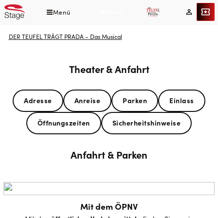
Direkt
Menü
Menü
Tickets
Mein
zum
Konto
Inhalt
Pfadnavigation
DER TEUFEL TRÄGT PRADA – Das Musical
Theater & Anfahrt
Adresse
Anreise
Parken
Einlass
Öffnungszeiten
Sicherheitshinweise
Anfahrt & Parken
Mit dem ÖPNV