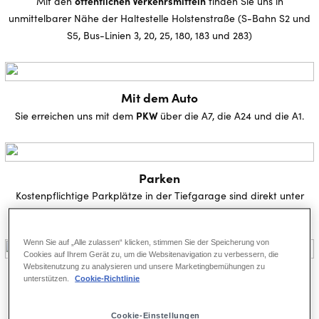
öffentlichen Verkehrsmitteln
Mit den
finden Sie uns in
unmittelbarer Nähe der Haltestelle Holstenstraße (S-Bahn S2 und
S5, Bus-Linien 3, 20, 25, 180, 183 und 283)
Mit dem Auto
PKW
Sie erreichen uns mit dem
über die A7, die A24 und die A1.
Parken
Kostenpflichtige Parkplätze in der Tiefgarage sind direkt unter
dem Stage Theater Neue Flora vorhanden.
Wenn Sie auf „Alle zulassen“ klicken, stimmen Sie der Speicherung von
Cookies auf Ihrem Gerät zu, um die Websitenavigation zu verbessern, die
Websitenutzung zu analysieren und unsere Marketingbemühungen zu
Mit dem Reisebus
unterstützen.
Cookie-Richtlinie
Kostenpflichtige Busparkplätze am Holstenplatz sind vorhanden.
Cookie-Einstellungen