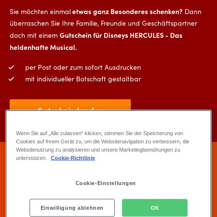
etwas ganz Besonderes schenken?
Sie möchten einmal
Dann
überraschen Sie Ihre Familie, Freunde und Geschäftspartner
Gutschein für Disneys HERCULES - Das
doch mit einem
heldenhafte Musical.
per Post oder zum sofort Ausdrucken
mit individueller Botschaft gestaltbar
Gutschein kaufen
Wenn Sie auf „Alle zulassen“ klicken, stimmen Sie der Speicherung von
Cookies auf Ihrem Gerät zu, um die Websitenavigation zu verbessern, die
Websitenutzung zu analysieren und unsere Marketingbemühungen zu
unterstützen.
Cookie-Richtlinie
Welchen Gutscheinwert soll ich
wählen?
Cookie-Einstellungen
Sie sind sich un­si­cher, über wel­chen Wert ein Gut­schein aus­ge­
Einwilligung ablehnen
OK