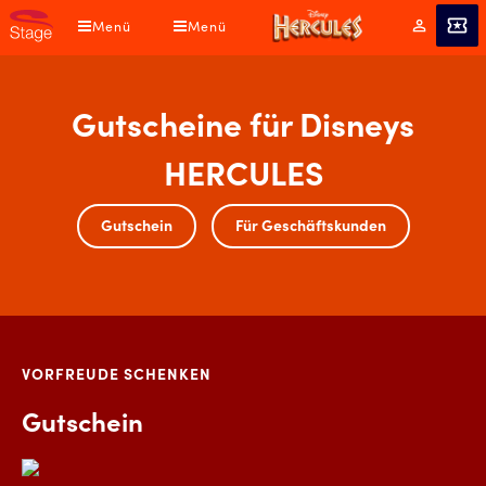
Direkt
Menü
Menü
Mein
Angebot
zum
Konto
Inhalt
Gutscheine für Disneys
HERCULES
Gutschein
Für Geschäftskunden
VORFREUDE SCHENKEN
Gutschein