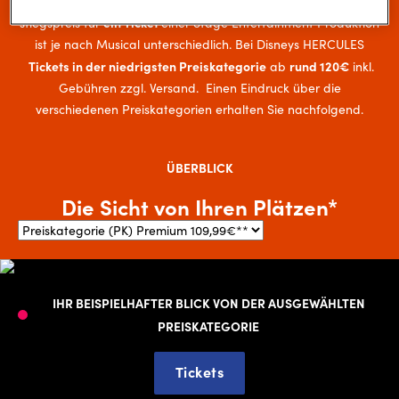
stellt wer­den soll? Wir geben Ihnen eine Ein­schät­zung. Der Ein­
ein Ti­cket
stiegs­preis für
einer Stage En­ter­tain­ment Pro­duk­ti­on
ist je nach Mu­si­cal un­ter­schied­lich. Bei Disneys HERCULES
Tickets in der niedrigsten Preiskategorie
rund 120€
ab
inkl.
Gebühren zzgl. Versand. Einen Eindruck über die
verschiedenen Preiskategorien erhalten Sie nachfolgend.
ÜBERBLICK
Die Sicht von Ihren Plätzen*
IHR BEISPIELHAFTER BLICK VON DER AUSGEWÄHLTEN
PREISKATEGORIE
Tickets