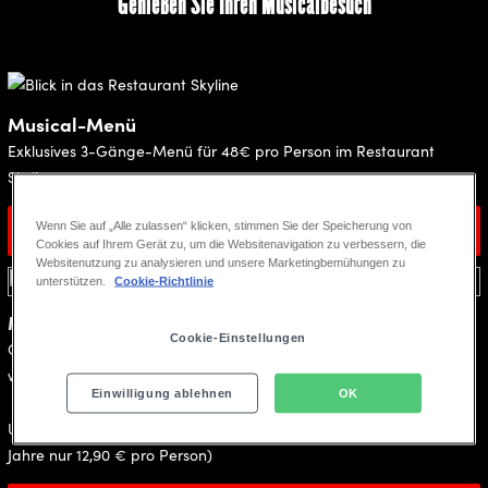
Genießen Sie Ihren Musicalbesuch
Musical-Menü
Exklusives 3-Gänge-Menü für 48€ pro Person im Restaurant
Skyline
Wenn Sie auf „Alle zulassen“ klicken, stimmen Sie der Speicherung von
Mehr erfahren
Cookies auf Ihrem Gerät zu, um die Websitenavigation zu verbessern, die
Websitenutzung zu analysieren und unsere Marketingbemühungen zu
unterstützen.
Cookie-Richtlinie
Musical & Drinks
Cookie-Einstellungen
Getränke-Flatrate mit individuellen Service vor der Show und
während der Pause im exklusiven Gästebereich!
Einwilligung ablehnen
OK
19,90 €
Unser Getränkepaket für
pro Person (Für Kinder bis 15
Jahre nur 12,90 € pro Person)