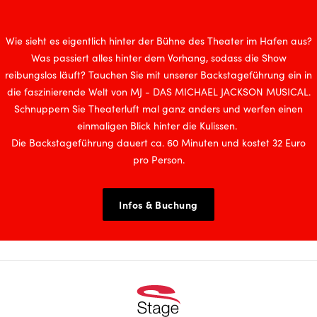
Wie sieht es eigentlich hinter der Bühne des Theater im Hafen aus?
Was passiert alles hinter dem Vorhang, sodass die Show
reibungslos läuft? Tauchen Sie mit unserer Backstageführung ein in
die faszinierende Welt von MJ - DAS MICHAEL JACKSON MUSICAL.
Schnuppern Sie Theaterluft mal ganz anders und werfen einen
einmaligen Blick hinter die Kulissen.
Die Backstageführung dauert ca. 60 Minuten und kostet 32 Euro
pro Person.
Infos & Buchung