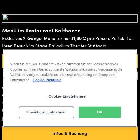
Menü im Restaurant Balthazar
-Gänge-Menü
nur 31,80 €
Exklusives 2
für
pro Person. Perfekt für
Ihren Besuch im Stage Palladium Theater Stuttgart
Infos & Buchung
Wenn Sie auf „Alle zulassen“ klicken, stimmen Sie der Speicherung von
Cookies auf Ihrem Gerät zu, um die Websitenavigation zu verbessern, die
Websitenutzung zu analysieren und unsere Marketingbemühungen zu
unterstützen.
Cookie-Richtlinie
Open-Bar Angebot
Getränke-Flatrate mit individuellen Service vor der Show und
Cookie-Einstellungen
während der Pause im exklusiven Gästebereich!
19,90 €
Unser Getränkepaket für
pro Person (Für Kinder bis 15
Einwilligung ablehnen
OK
Jahre nur 12,90 € pro Person)
Infos & Buchung