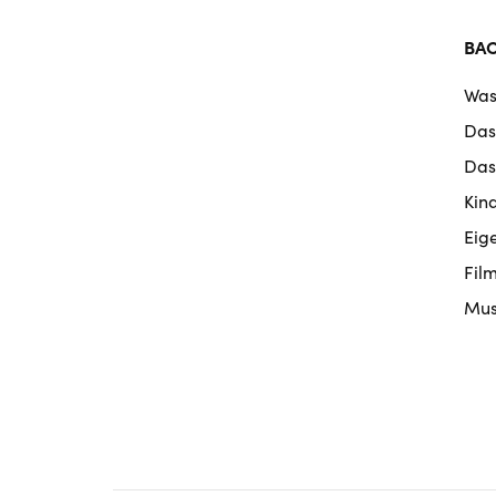
BA
Was
Das
Das
Kin
Eig
Fil
Mus