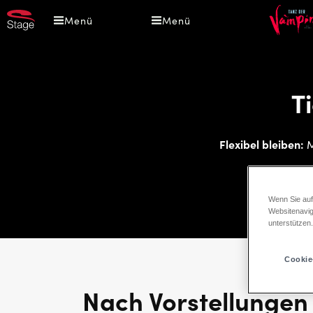
Direkt
Menü
Menü
zum
Inhalt
T
Flexibel bleiben:
M
Wenn Sie auf
Websitenavig
unterstützen
Cookie
Nach Vorstellungen