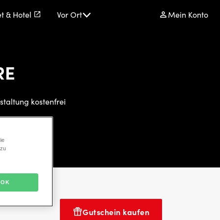
et & Hotel
Vor Ort
Mein Konto
RE
staltung kostenfrei
ie
 zu
OK
Gutschein kaufen