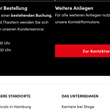
r Bestellung
Weitere Anliegen
bestehenden Buchung
Für alle weiteren Anliegen nut
 einer
,
unsere Kontaktformulare.
d Theatern wenden Sie sich
n unseren Kundenservice:
00 Uhr
:00 Uhr
Zur Kontaktse
ter
ERE STANDORTE
DAS UNTERNEHMEN
rmat
icals in Hamburg
Karriere bei Stage
igation