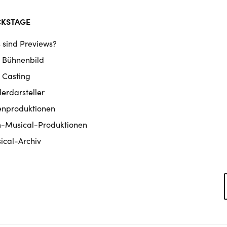
CKSTAGE
 sind Previews?
 Bühnenbild
 Casting
derdarsteller
enproduktionen
m-Musical-Produktionen
ical-Archiv