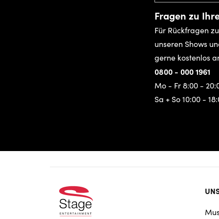
Fragen zu Ihre
Für Rückfragen zu
unseren Shows un
gerne kostenlos a
0800 - 000 1961
Mo - Fr 8:00 - 20:
Sa + So 10:00 - 18
Foo
UNS
doo
Mus
nav