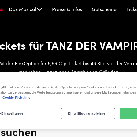
TANZ
Das Musical
Preise & Infos
Gutscheine
Tick
DER
VAMPIRE
ickets für TANZ DER VAMPI
it der FlexOption für 8,99 € je Ticket bis 48 Std. vor der Veran
umbuchen – ganz ohne Angabe von Gründen.
 „Alle zulassen“ klicken, stimmen Sie der Speicherung von Cookies auf Ihrem Gerät zu, um d
ation zu verbessern, die Websitenutzung zu analysieren und unsere Marketingbemühungen
.
Cookie-Richtlinie
-Einstellungen
Einwilligung ablehnen
 suchen