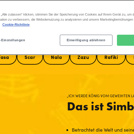
 „Alle zulassen“ klicken, stimmen Sie der Speicherung von Cookies auf Ihrem Gerät zu, um d
ation zu verbessern, die Websitenutzung zu analysieren und unsere Marketingbemühungen
.
Cookie-Richtlinie
Lernen Sie die Charaktere besser kenne
-Einstellungen
Einwilligung ablehnen
fasa
Scar
Nala
Zazu
Rafiki
„ICH WERDE KÖNIG VOM GEWEIHTEN L
Das ist Sim
Betrachtet die Welt und seine