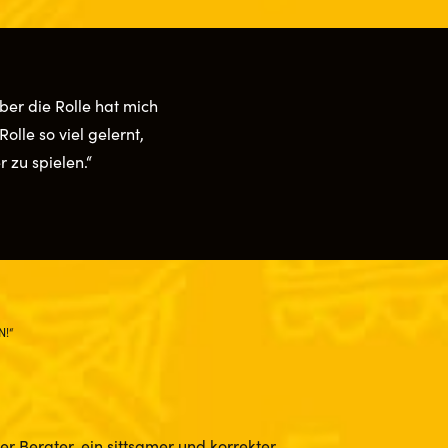
ber die Rolle hat mich
olle so viel gelernt,
r zu spielen.“
N!“
u
r Berater, ein sittsamer und korrekter