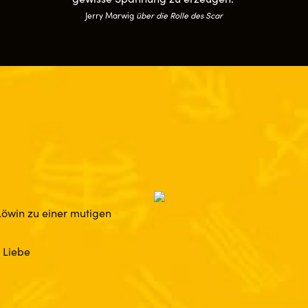
Jerry Marwig
über die Rolle des Scar
 Löwin zu einer mutigen
u Liebe