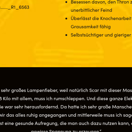
Besessen davon, den Thron 
unerbittlicher Feind
Überlässt die Knochenarbeit 
Grausamkeit fähig
Selbstsüchtiger und gieriger 
 sehr großes Lampenfieber, weil natürlich Scar mit dieser Ma
 18 Kilo mit allem, muss ich rumschleppen. Und diese ganze Elek
 war sehr herausfordernd. Da hatte ich sehr große Manschett
wir das alles ruhig angegangen und mittlerweile muss ich sage
ist eine gesunde Aufregung, die man auch dazu nutzen kann, 
gewisse Spannung zu erzeugen.“