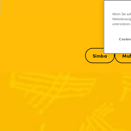
Wenn Sie auf
Websitenavig
unterstützen
Cookie
Simba
Mu