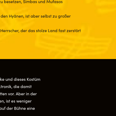
zu besetzen, Simbas und Mufasas
den Hyänen, ist aber selbst zu großer
Herrscher, der das stolze Land fast zerstört
ske und dieses Kostüm
tronik, die damit
en vor. Aber in der
n, ist es weniger
auf der Bühne eine