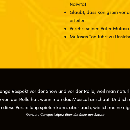
Naivität
Glaubt, dass Königsein vor 
erteilen
Verehrt seinen Vater Mufasa
Mufasas Tod führt zu Unsiche
enge Respekt vor der Show und vor der Rolle, weil man natürl
ee von der Rolle hat, wenn man das Musical anschaut. Und ich
h diese Vorstellung spielen kann, aber auch, wie ich meine ei
Gonzalo Campos López
über die Rolle des Simba