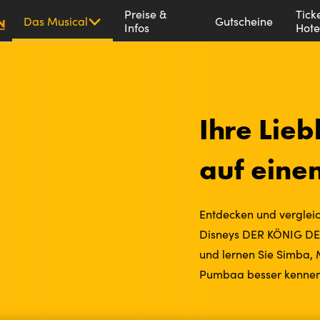
Disneys
Preise &
Tick
Das Musical
Gutscheine
Infos
Hote
Der
König
der
Löwen
Ihre Lie
auf einen
Entdecken und vergleic
Disneys DER KÖNIG DER
und lernen Sie Simba, 
Pumbaa besser kennen