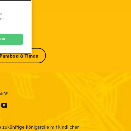
ie
 zu
n
OK
Pumbaa & Timon
AND!“
ba
 zukünftige Königsrolle mit kindlicher