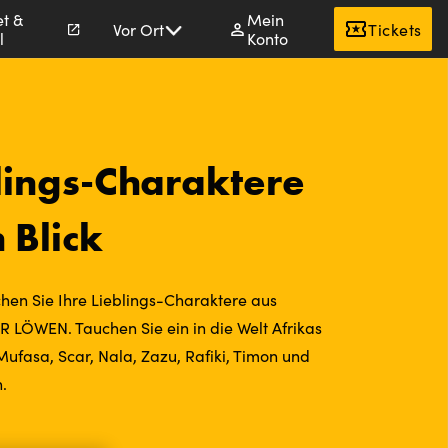
et &
Mein
Vor Ort
Tickets
l
Konto
blings-Charaktere
 Blick
hen Sie Ihre Lieblings-Charaktere aus
 LÖWEN. Tauchen Sie ein in die Welt Afrikas
Mufasa, Scar, Nala, Zazu, Rafiki, Timon und
.