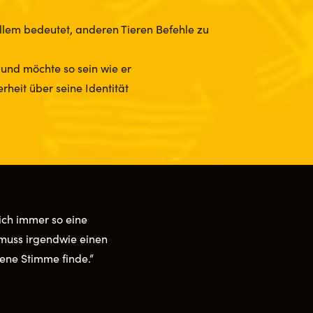
allem bedeutet, anderen Tieren Befehle zu
 und möchte so sein wie er
rheit über seine Identität
ich immer so eine
 muss irgendwie einen
gene Stimme finde.“