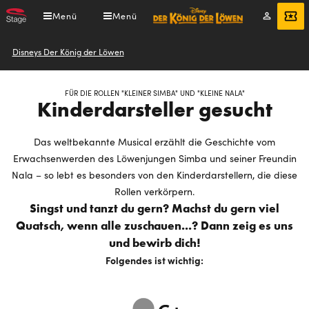
Direkt
Menü
Menü
Mein
Tickets
zum
Konto
Inhalt
Pfadnavigation
Disneys Der König der Löwen
FÜR DIE ROLLEN "KLEINER SIMBA" UND "KLEINE NALA"
Kinderdarsteller gesucht
Das weltbekannte Musical erzählt die Geschichte vom
Erwachsenwerden des Löwenjungen Simba und seiner Freundin
Nala – so lebt es besonders von den Kinderdarstellern, die diese
Rollen verkörpern.
Singst und tanzt du gern? Machst du gern viel
Quatsch, wenn alle zuschauen...? Dann zeig es uns
und bewirb dich!
Folgendes ist wichtig: