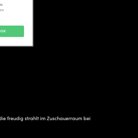
ie
 zu
ltlich
 gestaltbar
OK