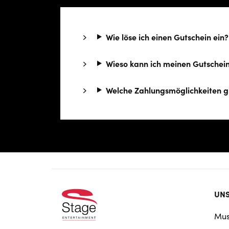
Wie löse ich einen Gutschein ein?
Wieso kann ich meinen Gutschein
Wel­che Zah­lungs­mög­lich­kei­ten 
Foo
UNS
doo
Mus
nav