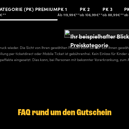
ATEGORIE (PK) PREMIUM
PK 1
PK 2
PK 3
P
9€**
Ab 119,99€**
ab 106,99€**
ab 88,99€**
ab
Ihr beispielhafter Bli
Preiskategorie
ruck wieder. Die Sicht von Ihren gewählten Plätzen kann bei der von Ihnen gewä
stellung per ticketdirect oder Mobile Ticket ist gebührenfrei. Kein Einlass für Kin
opeffekte eingesetzt. Dies kann, bei Personen mit bekannter Vorerkrankung, zum 
FAQ rund um den Gutschein