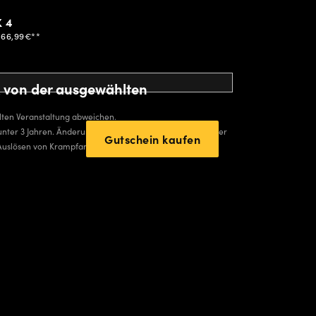
K 4
 66,99€**
ck von der ausgewählten
hlten Veranstaltung abweichen.
der unter 3 Jahren. Änderungen sind vorbehalten. Während der
Gutschein kaufen
Auslösen von Krampfanfällen führen.