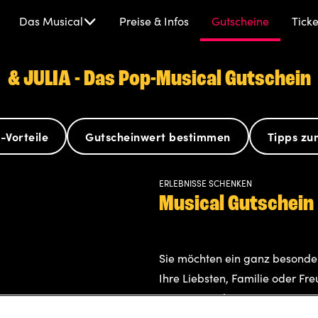
&
Das Musical
Preise & Infos
Gutscheine
Ticke
Julia
-
Das
& JULIA - Das Pop-Musical Gutschein
Pop
Musical
-Vorteile
Gutscheinwert bestimmen
Tipps zu
ERLEBNISSE SCHENKEN
Musical Gutschein
Sie möchten ein ganz besonde
Ihre Liebsten, Familie oder Fr
Pop-Musical.
Dieser ist: