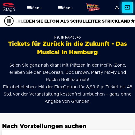
Direkt
Menü
Menü
Angebot
Mein
zum
Konto
Inhalt
ERLEBEN SIE ELTON ALS SCHULLEITER STRICKLAND
Pause
NEU IN HAMBURG
Tickets für Zurück in die Zukunft - Das
Musical in Hamburg
Seien Sie ganz nah dran! Mit Plätzen in der McFly-Zone,
erleben Sie den DeLorean, Doc Brown, Marty McFly und
Rock'n Roll hautnah!
Flexibel bleiben: Mit der FlexOption für 8,99 € je Ticket bis 48
Std. vor der Veranstaltung kostenfrei umbuchen – ganz ohne
Angabe von Gründen.
Nach Vorstellungen suchen