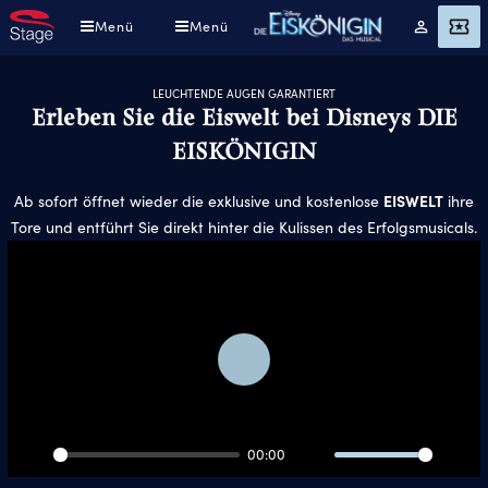
Direkt
Menü
Menü
Mein
Angebot
zum
Konto
Inhalt
LEUCHTENDE AUGEN GARANTIERT
Erleben Sie die Eiswelt bei Disneys DIE
EISKÖNIGIN
EISWELT
Ab sofort öffnet wieder die exklusive und kostenlose
ihre
Tore und entführt Sie direkt hinter die Kulissen des Erfolgsmusicals.
Play
00:00
Play
Mute
Ente