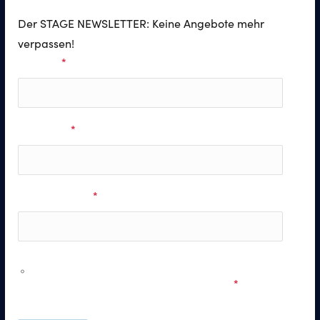
Der STAGE NEWSLETTER: Keine Angebote mehr
verpassen!
Vorname
*
Nachname
*
E-Mail Adresse
*
Ich möchte personalisierte Informationen zu den
Musicals & Shows der Stage Entertainment erhalten und
stimme den
Datenschutzbestimmungen
zu.
*