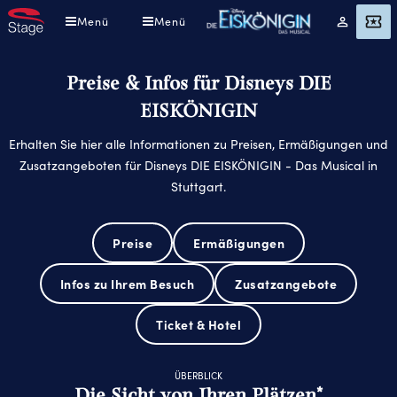
Direkt
Menü
Menü
Mein
Angebot
zum
Konto
Inhalt
Preise & Infos für Disneys DIE
EISKÖNIGIN
Erhalten Sie hier alle Informationen zu Preisen, Ermäßigungen und
Zusatzangeboten für Disneys DIE EISKÖNIGIN - Das Musical in
Stuttgart.
Preise
Ermäßigungen
Infos zu Ihrem Besuch
Zusatzangebote
Ticket & Hotel
ÜBERBLICK
Die Sicht von Ihren Plätzen*