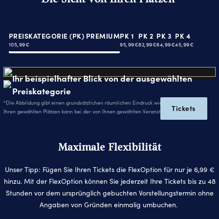
PREISKATEGORIE (PK) PREMIUM
PK 1
PK 2
PK 3
PK 4
105,99€
95,99€
82,99€
64,99€
45,99€
Ihr beispielhafter Blick von der ausgewählten
Preiskategorie
*Die Abbildung gibt einen grundsätzlichen räumlichen Eindruck wieder. Die Sicht von
Tickets
Ihren gewählten Plätzen kann bei der von Ihnen gewählten Veranstaltung abweichen.
Maximale Flexibilität
Unser Tipp: Fügen Sie Ihren Tickets die FlexOption für nur je 6,99 €
hinzu. Mit der FlexOption können Sie jederzeit Ihre Tickets bis zu 48
Stunden vor dem ursprünglich gebuchten Vorstellungstermin ohne
Angaben von Gründen einmalig umbuchen.